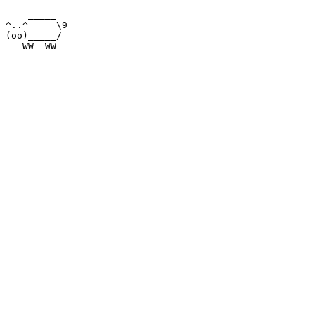
    _____  

^..^     \9

(oo)_____/ 
